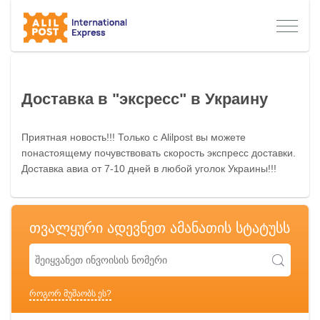
Доставка в "эксресс" в Украину
Приятная новость!!! Только с Alilpost вы можете
понастоящему почувствовать скорость экспресс доставки.
Доставка авиа от 7-10 дней в любой уголок Украины!!!
თვალყური ადევნეთ ამანათის სტატუსს
როგორ მუშაობს ეს?