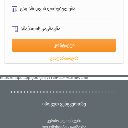
გადაზიდვის ღირებულება
ამანათის გაგზავნა
კონტაქტი
გააფართოვოს
https://maps.app.goo.gl/NWTGPccHM18BiWcm8
იპოვეთ ვებგვერდზე
კერძო კლიენტები
დოკუმენტების გაგზავნა